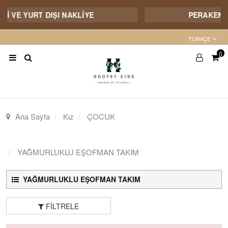
Çİ VE YURT DIŞI NAKLİYE
PERAKENDE
TÜRKÇE
0
Ana Sayfa
Kız
ÇOCUK
YAĞMURLUKLU EŞOFMAN TAKIM
YAĞMURLUKLU EŞOFMAN TAKIM
FILTRELE