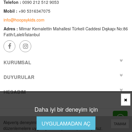
Telefon :
0090 212 512 9053
Mobil :
+90 5316347075
info@hoopsykids.com
Adres :
Mimar Kemalettin Mahallesi Türkeli Caddesi Dışkapı No:86
Fatih/Laleli/İstanbul
KURUMSAL
DUYURULAR
HESABIM
Daha iyi bir deneyim için
Bu site
Vikaon E-Ticaret sistemleri
ile hazırlanmıştır.
Alışveriş deneyiminizi iyileştirmek için yasal
UYGULAMADAN AÇ
TAMAM
düzenlemelere uygun çerezler (cookies) kullanıyoruz.