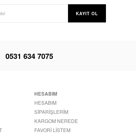
KAYIT OL
i
0531 634 7075
HESABIM
HESABIM
SIPARIŞLERIM
KARGOM NEREDE
T
FAVORI LISTEM