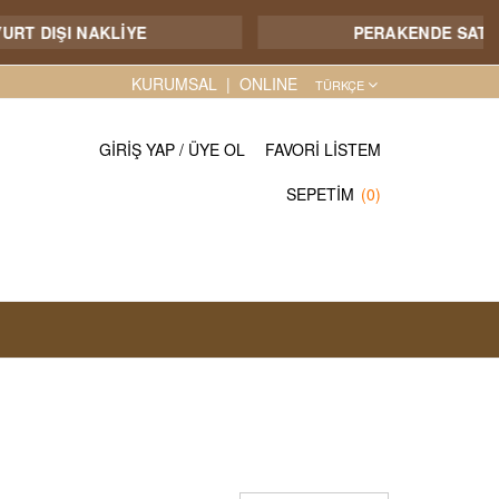
 DIŞI NAKLİYE
PERAKENDE SATIŞIMI
KURUMSAL
ONLINE
TÜRKÇE
GIRIŞ YAP
/
ÜYE OL
FAVORI LISTEM
SEPETIM
(0)