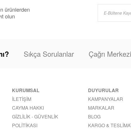
en ürünlerden
ıt olun
Sıkça Sorulanlar
Çağrı Merkez
mı?
KURUMSAL
DUYURULAR
İLETIŞIM
KAMPANYALAR
CAYMA HAKKI
MARKALAR
GIZLILIK - GÜVENLIK
BLOG
POLITIKASI
KARGO & TESLIMA