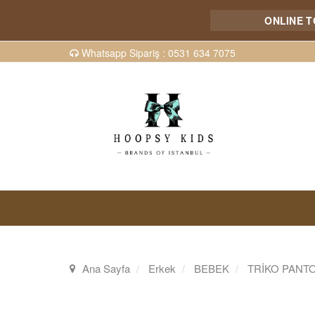
ONLINE TOPT
Whatsapp Sipariş : 0531 634 7075
Ana Sayfa
Erkek
BEBEK
TRİKO PANT