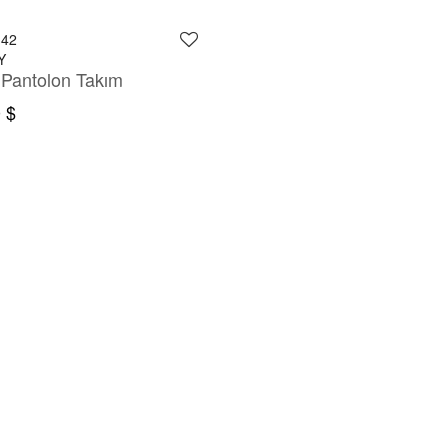
142
Y
 Pantolon Takım
 $