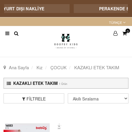
E YURT DIŞI NAKLİYE
PERAKENDE SAT
TÜRKÇE
0
Ana Sayfa
Kız
ÇOCUK
KAZAKLI ETEK TAKIM
KAZAKLI ETEK TAKIM
1 Ürün
FILTRELE