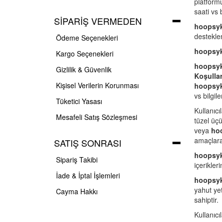
platformu
saati vs 
SIPARIŞ VERMEDEN
hoopsy
destekle
Ödeme Seçenekleri
hoopsy
Kargo Seçenekleri
hoopsy
Gizlilik & Güvenlik
Koşullar
Kişisel Verilerin Korunması
hoopsy
vs bilgil
Tüketici Yasası
Kullanıcı
Mesafeli Satış Sözleşmesi
tüzel üçü
veya
ho
amaçlara
SATIŞ SONRASI
hoopsy
Sipariş Takibi
içerikler
İade & İptal İşlemleri
hoopsy
yahut yet
Cayma Hakkı
sahiptir.
Kullanıcı