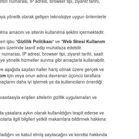
fon numarası, IP adresi, browser tipi, ziyaret tarihi,
maya yönelik olarak gelişen teknolojiye uygun önlemlerle
anılma amacını ve sitenin kullanılma şeklini içermektedir.
eri işbu "
Gizlilik Politikası
" ve "
Web Sitesi Kullanım
abanı üzerinde tasnif edip muhafaza edebilir.
numarası, IP adresi, browser tipi, ziyaret tarihi, saati
ye yönelik hizmetler sunma gibi amaçlarla kullanabilir.
ebi ve aşağıda sayılan haller hariç olmak üzere gerçek ve
com
için veya onun adına davranan üçüncü taraflara
amaçlarını daha iyi işlemek ya da kullanıcıların önerdiği
 vasıtasıyla erişilen sitelerin gizlilik uygulamaları ve
 da yasalara aykırı olarak kullanıldığını tespit ederse ve
larla ilgili bilgileri yetkili makamlara bildirmek hakkına
ladığını ve kabul etmiş sayılacağını ve kendisi hakkında