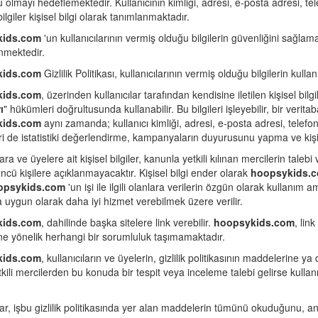
 olmayı hedeflemektedir. Kullanıcının kimliği, adresi, e-posta adresi, tele
bilgiler kişisel bilgi olarak tanımlanmaktadır.
kids.com
'un kullanıcılarının vermiş olduğu bilgilerin güvenliğini sağla
nmektedir.
kids.com
Gizlilik Politikası, kullanıcılarının vermiş olduğu bilgilerin kull
kids.com
, üzerinden kullanıcılar tarafından kendisine iletilen kişisel bilgil
ı
" hükümleri doğrultusunda kullanabilir. Bu bilgileri işleyebilir, bir verit
kids.com
aynı zamanda; kullanıcı kimliği, adresi, e-posta adresi, telefon 
eri de istatistiki değerlendirme, kampanyaların duyurusunu yapma ve kişi
lara ve üyelere ait kişisel bilgiler, kanunla yetkili kılınan mercilerin tal
ncü kişilere açıklanmayacaktır. Kişisel bilgi ender olarak
hoopsykids.
opsykids.com
'un işi ile ilgili olanlara verilerin özgün olarak kullanım 
 uygun olarak daha iyi hizmet verebilmek üzere verilir.
kids.com
, dahilinde başka sitelere link verebilir.
hoopsykids.com
, link
ine yönelik herhangi bir sorumluluk taşımamaktadır.
kids.com
, kullanıcıların ve üyelerin, gizlilik politikasının maddelerine ya
kili mercilerden bu konuda bir tespit veya inceleme talebi gelirse kullanıcı
lar, işbu gizlilik politikasında yer alan maddelerin tümünü okuduğunu, an