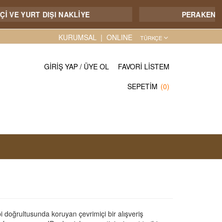
 VE YURT DIŞI NAKLİYE
PERAKENDE S
KURUMSAL
ONLINE
TÜRKÇE
GIRIŞ YAP
/
ÜYE OL
FAVORI LISTEM
SEPETIM
(0)
sibi doğrultusunda koruyan çevrimiçi bir alışveriş