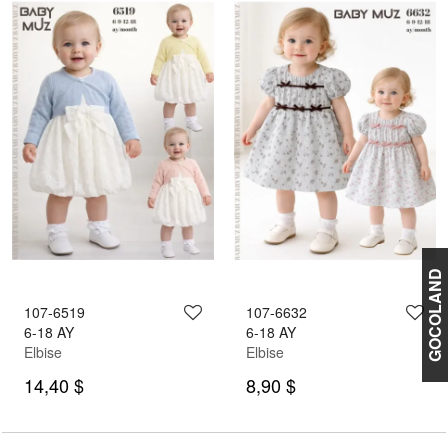
GOCOLAND
107-6519
107-6632
6-18 AY
6-18 AY
Elbise
Elbise
14,40 $
8,90 $