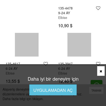
135-4612
6-24 AY
Elbise
12,08 $
135-4478
9-24 AY
Elbise
10,90 $
Daha iyi bir deneyim için
Alışveriş deneyiminizi iyileştirmek için yasal
UYGULAMADAN AÇ
TAMAM
düzenlemelere uygun çerezler (cookies) kullanıyoruz.
Daha fazla bilgi için
tıklayın
.
0