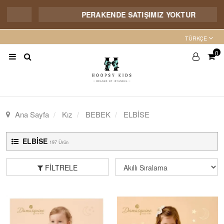
PERAKENDE SATIŞIMIZ YOKTUR
KA
TÜRKÇE
0
Ana Sayfa
Kız
BEBEK
ELBİSE
ELBİSE
197 Ürün
FILTRELE