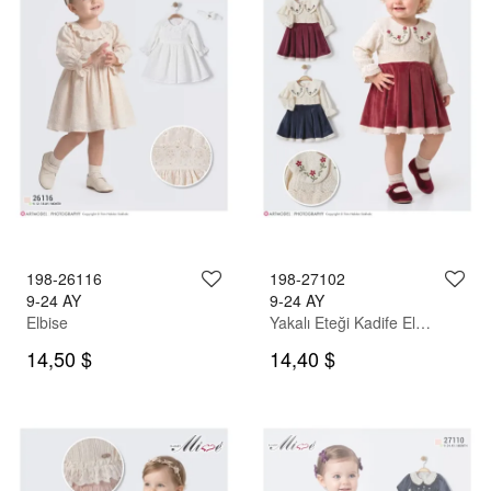
198-26116
198-27102
9-24 AY
9-24 AY
Elbise
Yakalı Eteği Kadife Elbise
14,50 $
14,40 $