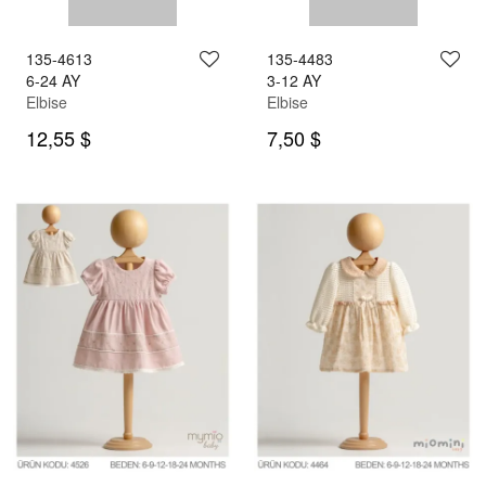
135-4528
6-24 AY
Elbise
12,55 $
135-4613
135-4483
6-24 AY
3-12 AY
Elbise
Elbise
12,55 $
7,50 $