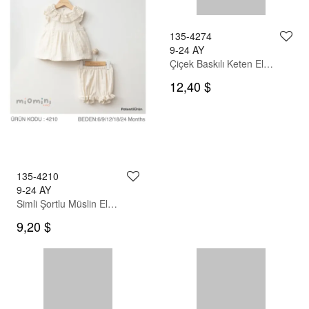
135-4210
135-4274
9-24 AY
9-24 AY
Simli Şortlu Müslin Elbise
Çiçek Baskılı Keten Elbise
9,20 $
12,40 $