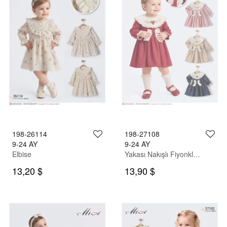
198-26114
198-27108
9-24 AY
9-24 AY
Elbise
Yakası Nakışlı Fiyonklu Elbisse
13,20 $
13,90 $