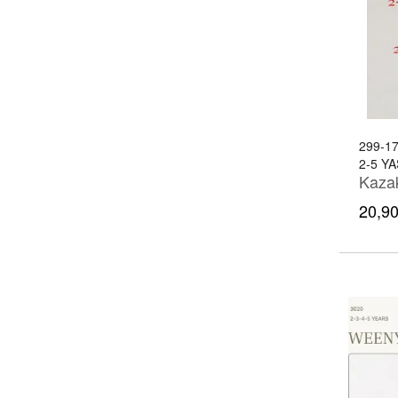
299-1
2-5 YA
20,90