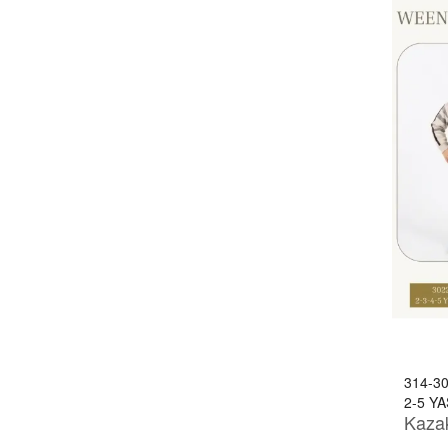
314-3
2-5 YA