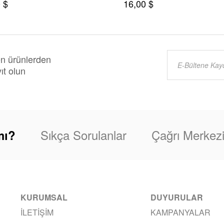
 $
16,00 $
en ürünlerden
ıt olun
Sıkça Sorulanlar
Çağrı Merkez
mı?
KURUMSAL
DUYURULAR
İLETIŞIM
KAMPANYALAR