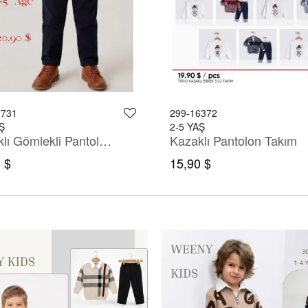
7731
299-16372
Ş
2-5 YAŞ
Kazaklı Gömlekli Pantolonlu Takım
Kazaklı Pantolon Takım
 $
15,90 $