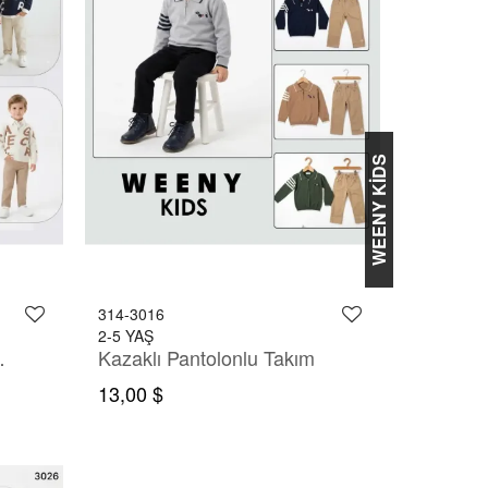
WEENY KİDS
314-3016
2-5 YAŞ
nlu Takım
Kazaklı Pantolonlu Takım
13,00 $