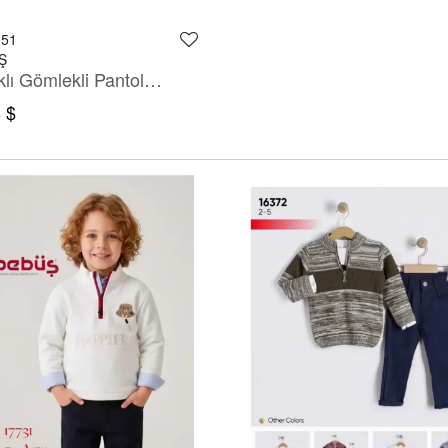
051
Ş
Kazaklı Gömlekli Pantolonlu Takım
 $