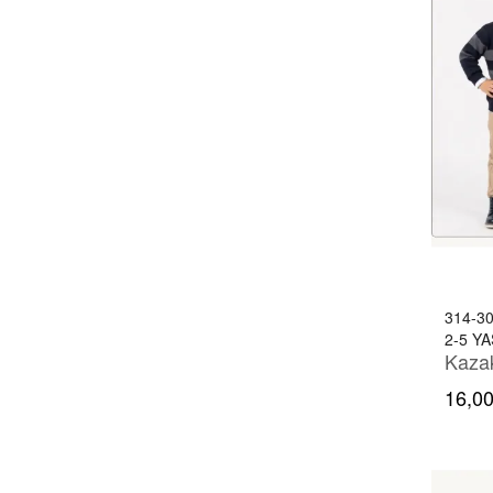
314-3
2-5 YA
16,00