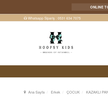
ONLINE TOPTAN 
Whatsapp Sipariş : 0531 634 7075
Ana Sayfa
Erkek
ÇOCUK
KAZAKLI PA