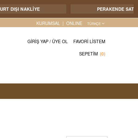
ŞI NAKLİYE
PERAKENDE SATIŞIMIZ Y
KURUMSAL
ONLINE
TÜRKÇE
GIRIŞ YAP
/
ÜYE OL
FAVORI LISTEM
SEPETIM
(0)