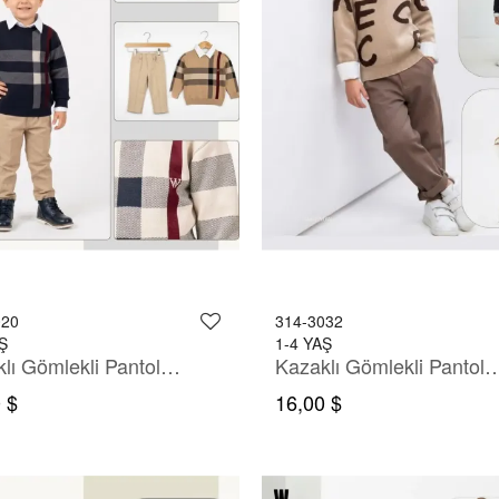
020
314-3032
Ş
1-4 YAŞ
Kazaklı Gömlekli Pantolonlu Takım
Kazaklı Gömlekli Pantolo
 $
16,00 $