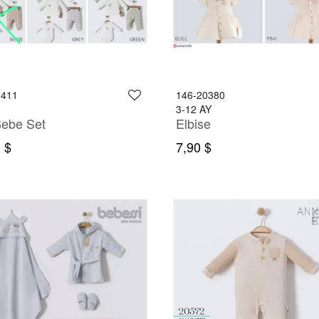
0411
146-20380
3-12 AY
Bebe Set
Elbise
 $
7,90 $