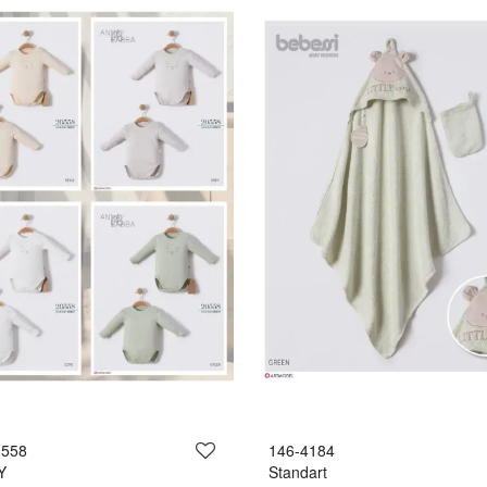
0558
146-4184
Y
Standart