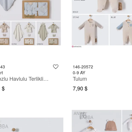
243
146-20572
rt
0-9 AY
Bornozlu Havlulu Terlikli Set
Tulum
 $
7,90 $