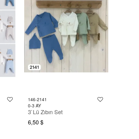
146-2141
0-3 AY
3`Lü Zıbın Set
6,50 $