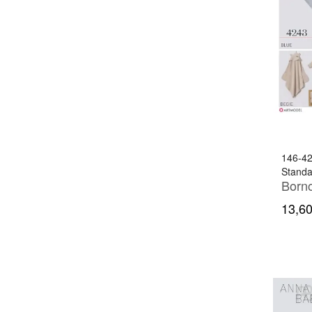
6-24 AY
6-36 AY
6-9 YAŞ
7-10 YAŞ
9-12 YAŞ
9-14 YAŞ
146-4
9-18 AY
Standa
9-24 AY
13,60
9-36 AY
Standart
YENİ DOĞAN