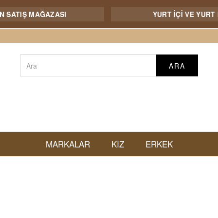
AZASI
YURT İÇİ VE YURT DIŞI NAKLİYE
ARA
MARKALAR
KIZ
ERKEK