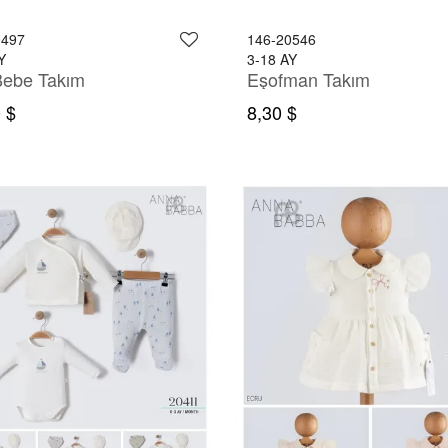
0497
146-20546
Y
3-18 AY
Bebe Takım
Eşofman Takım
 $
8,30 $