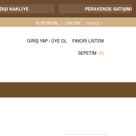
PERAKENDE SATIŞIMIZ YOKTUR
KURUMSAL
ONLINE
TÜRKÇE
GIRIŞ YAP
/
ÜYE OL
FAVORI LISTEM
SEPETIM
(0)