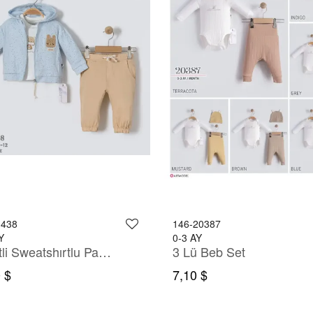
0438
146-20387
Y
0-3 AY
Ceketli Sweatshırtlu Pantololnu Takım
3 Lü Beb Set
 $
7,10 $