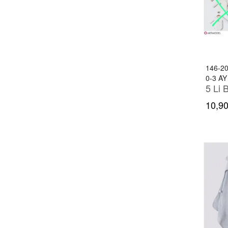
3-18 AY
3-24 AY
3-6 AY
146-2
3-6 YAŞ
0-3 AY
5 Li 
3-7 YAŞ
10,90
3-8 YAŞ
3-9 AY
4-7 YAŞ
4-9 YAŞ
5-8 YAŞ
6-18 AY