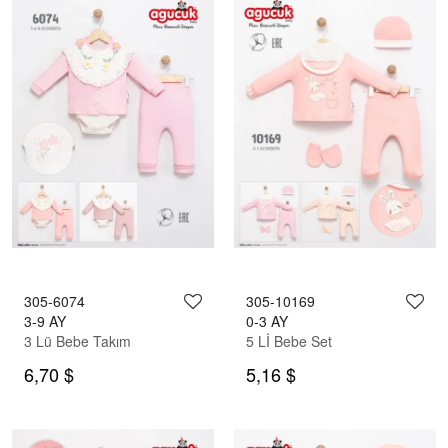
305-6074
305-10169
3-9 AY
0-3 AY
3 Lü Bebe Takım
5 Lİ Bebe Set
6,70 $
5,16 $