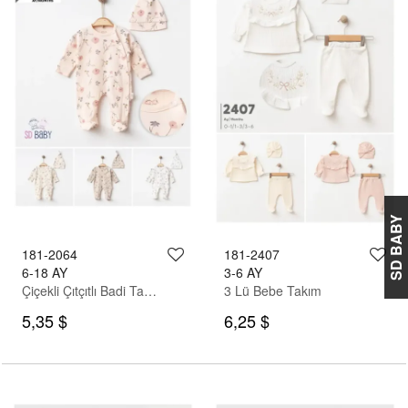
SD BABY
181-2064
181-2407
6-18 AY
3-6 AY
Çiçekli Çıtçıtlı Badi Takım
3 Lü Bebe Takım
5,35 $
6,25 $