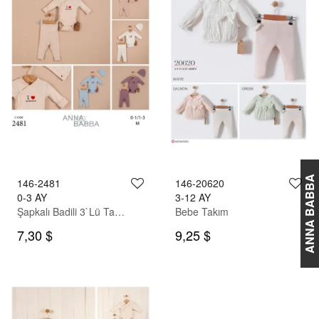
ANNA BABBA
146-2481
146-20620
0-3 AY
3-12 AY
Şapkalı Badili 3`Lü Takım
Bebe Takım
7,30 $
9,25 $