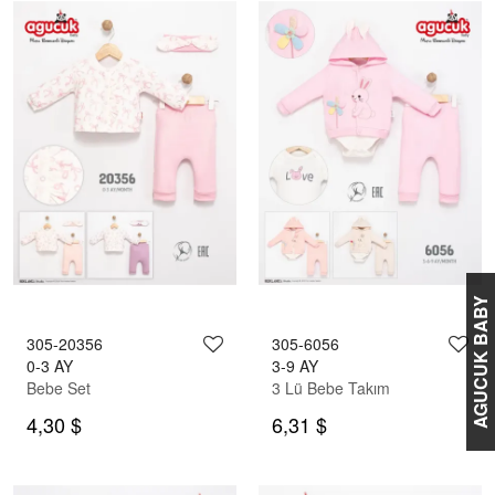
AGUCUK BABY
305-20356
305-6056
0-3 AY
3-9 AY
Bebe Set
3 Lü Bebe Takım
4,30 $
6,31 $