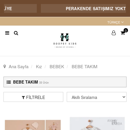
PERAKENDE SATIŞIMIZ YOKTUR
TÜRKÇE
0
Ana Sayfa
Kız
BEBEK
BEBE TAKIM
BEBE TAKIM
33 Ürün
FILTRELE