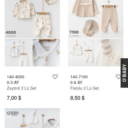
O`BABY
140-4000
140-7100
0-3 AY
0-6 AY
Zeytinli 3`Lü Set
Fistolu 3`Lü Set
7,00 $
8,50 $