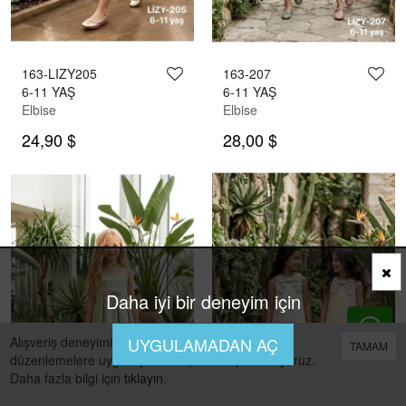
163-LIZY205
163-207
6-11 YAŞ
6-11 YAŞ
Elbise
Elbise
24,90 $
28,00 $
Daha iyi bir deneyim için
Alışveriş deneyiminizi iyileştirmek için yasal
UYGULAMADAN AÇ
TAMAM
düzenlemelere uygun çerezler (cookies) kullanıyoruz.
Daha fazla bilgi için
tıklayın
.
0