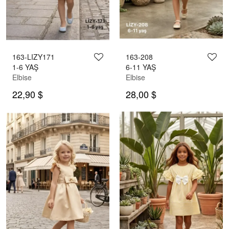
163-LIZY171
163-208
1-6 YAŞ
6-11 YAŞ
Elbise
Elbise
22,90 $
28,00 $