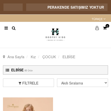
PERAKENDE SATIŞIMIZ YOKTUR
TÜRKÇE
0
Ana Sayfa
Kız
ÇOCUK
ELBİSE
ELBİSE
85 Ürün
FILTRELE