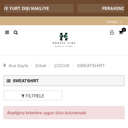
İ VE YURT DIŞI NAKLİYE
PERAKENDE S
TÜRKÇE
0
Ana Sayfa
Erkek
ÇOCUK
SWEATSHIRT
SWEATSHIRT
FILTRELE
Aradığınız kriterlere uygun ürün bulunamadı