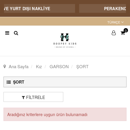
İ VE YURT DIŞI NAKLİYE
PERAKENDE 
TÜRKÇE
0
Ana Sayfa
Kız
GARSON
ŞORT
ŞORT
FILTRELE
Aradığınız kriterlere uygun ürün bulunamadı