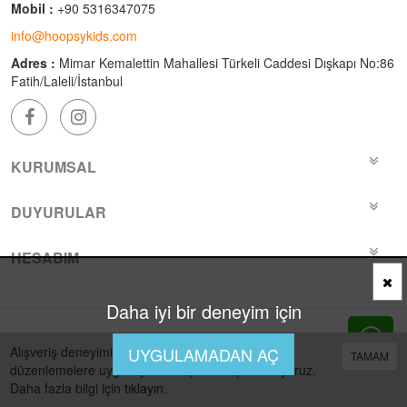
Mobil :
+90 5316347075
info@hoopsykids.com
Adres :
Mimar Kemalettin Mahallesi Türkeli Caddesi Dışkapı No:86
Fatih/Laleli/İstanbul
KURUMSAL
DUYURULAR
HESABIM
Daha iyi bir deneyim için
Bu site
Vikaon E-Ticaret sistemleri
ile hazırlanmıştır.
Alışveriş deneyiminizi iyileştirmek için yasal
UYGULAMADAN AÇ
TAMAM
düzenlemelere uygun çerezler (cookies) kullanıyoruz.
Daha fazla bilgi için
tıklayın
.
0