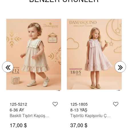
125-5212
125-1805
6-36 AY
8-13 YAŞ
Baskili Tişört Kapüşonlu Keten Gömlek Pantolon Takim
Tişörtlü Kapişonlu Çizgili Gömlekli Pantolon Takım
17,00 $
37,00 $