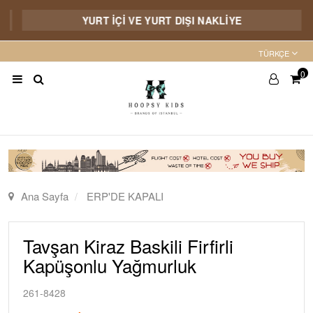
YURT İÇİ VE YURT DIŞI NAKLİYE
TÜRKÇE
0
Ana Sayfa
ERP'DE KAPALI
Tavşan Kiraz Baskili Firfirli
Kapüşonlu Yağmurluk
261-8428