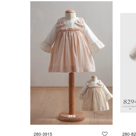
280-3915
280-8