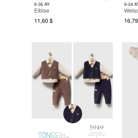
6-36 AY
9-24 A
Elbise
11,60 $
16,79