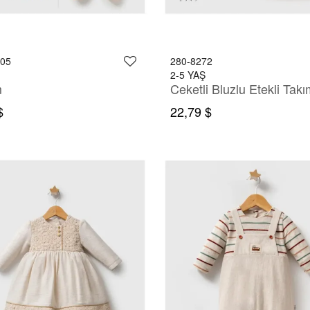
705
280-8272
2-5 YAŞ
m
Ceketli Bluzlu Etekli Tak
$
22,79 $