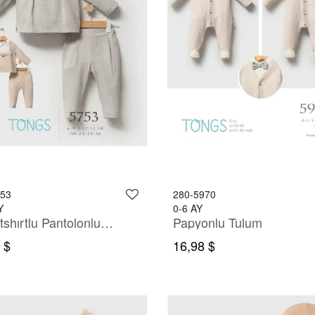
753
280-5970
Y
0-6 AY
Sweatshırtlu Pantolonlu Takım
Papyonlu Tulum
 $
16,98 $