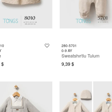
010
280-5701
Y
0-9 AY
e
Sweatshırtlu Tulum
 $
9,39 $