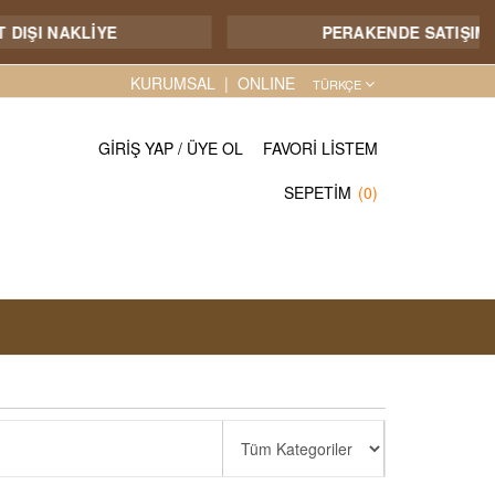
PERAKENDE SATIŞIMIZ YOKTUR
KURUMSAL
ONLINE
TÜRKÇE
GIRIŞ YAP
/
ÜYE OL
FAVORI LISTEM
SEPETIM
(0)