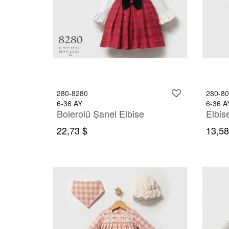
280-8280
280-8
6-36 AY
6-36 A
Bolerolü Şanel Elbise
Elbis
22,73 $
13,58