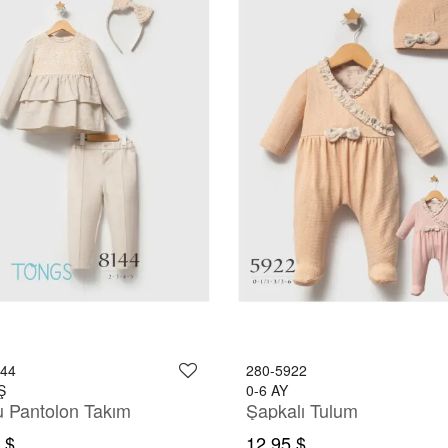
144
280-5922
Ş
0-6 AY
u Pantolon Takım
Şapkalı Tulum
 $
12,95 $