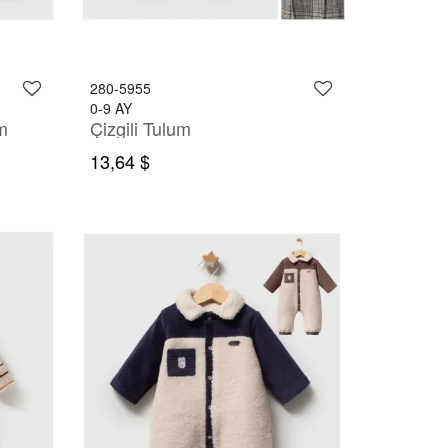
280-5955
0-9 AY
ım
Çizgili Tulum
13,64 $