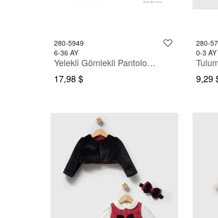
280-5949
280-5
6-36 AY
0-3 AY
Yelekli Gömlekli Pantolonlu Takım
Tulu
17,98 $
9,29 