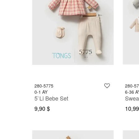
280-5775
280-5
0-1 AY
6-36 A
5`Li Bebe Set
9,90 $
10,99