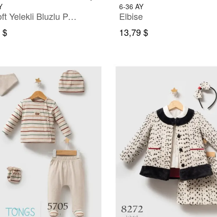
Y
6-36 AY
Welsoft Yelekli Bluzlu Pantolonlu Takım
Elbise
 $
13,79 $