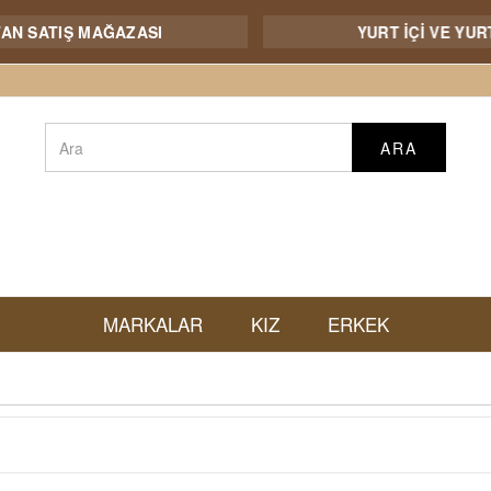
AZASI
YURT İÇİ VE YURT DIŞI NAKLİYE
ARA
MARKALAR
KIZ
ERKEK