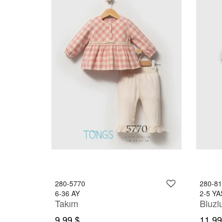
280-5770
280-8
6-36 AY
2-5 YA
Takım
Bluzl
9,99 $
11,99