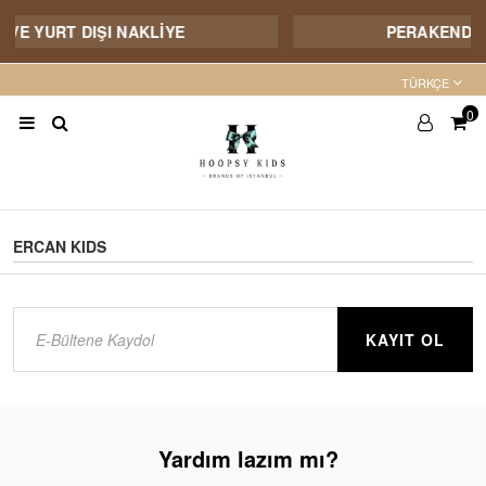
İ VE YURT DIŞI NAKLİYE
PERAKENDE S
TÜRKÇE
0
ERCAN KIDS
KAYIT OL
Yardım lazım mı?