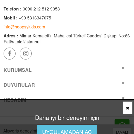
Telefon :
0090 212 512 9053
Mobil :
+90 5316347075
info@hoopsykids.com
Adres :
Mimar Kemalettin Mahallesi Türkeli Caddesi Dışkapı No:86
Fatih/Laleli/İstanbul
KURUMSAL
DUYURULAR
HESABIM
Daha iyi bir deneyim için
Bu site
Vikaon E-Ticaret sistemleri
ile hazırlanmıştır.
Alışveriş deneyiminizi iyileştirmek için yasal
UYGULAMADAN AÇ
TAMAM