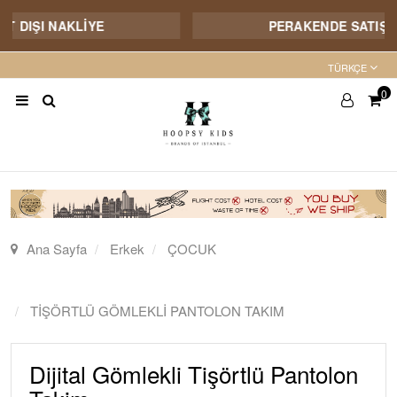
 DIŞI NAKLİYE
PERAKENDE SATIŞIMI
TÜRKÇE
0
Ana Sayfa
Erkek
ÇOCUK
TİŞÖRTLÜ GÖMLEKLİ PANTOLON TAKIM
Dijital Gömlekli Tişörtlü Pantolon