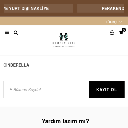
İ VE YURT DIŞI NAKLİYE
PERAKENDE S
TÜRKÇE
0
CINDERELLA
KAYIT OL
Yardım lazım mı?