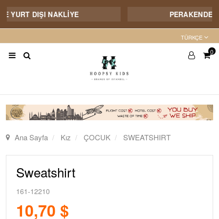
VE YURT DIŞI NAKLİYE
PERAKENDE SA
TÜRKÇE
0
Ana Sayfa
Kız
ÇOCUK
SWEATSHIRT
Sweatshirt
161-12210
10,70 $