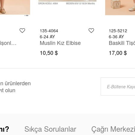
135-4064
125-5212
6-24 AY
6-36 AY
Tişörtlü Kapişonlu Çizgili Gömlekli Pantolon Takım
Muslin Kız Elbise
10,50 $
17,00 $
en ürünlerden
ıt olun
Sıkça Sorulanlar
Çağrı Merkez
mı?