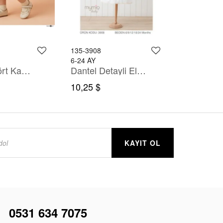
135-3908
125-1805
6-24 AY
8-13 YAŞ
Baskili Tişört Kapüşonlu Keten Gömlek Pantolon Takim
Dantel Detayli Elbise
10,25 $
37,00 $
KAYIT OL
i
0531 634 7075