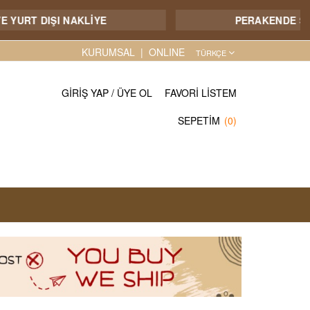
T DIŞI NAKLİYE
PERAKENDE SATIŞIM
KURUMSAL
ONLINE
TÜRKÇE
GIRIŞ YAP
/
ÜYE OL
FAVORI LISTEM
SEPETIM
(0)