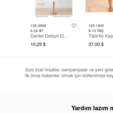
135-3908
125-1805
6-24 AY
8-13 YAŞ
Baskili Tişört Kapüşonlu Keten Gömlek Pantolon Takim
Dantel Detayli Elbise
10,25 $
37,00 $
Size özel fırsatlar, kampanyalar ve yeni gel
ilk önce haberdar olmak için bültenimize kay
Yardım lazım 