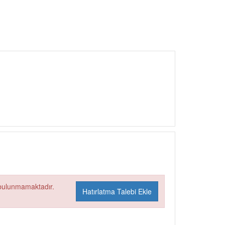
 bulunmamaktadır.
Hatırlatma Talebi Ekle