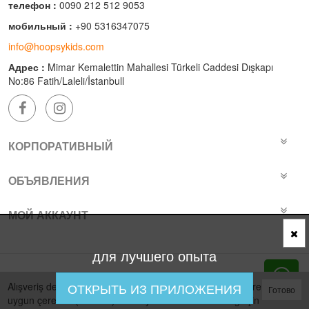
телефон :
0090 212 512 9053
мобильный :
+90 5316347075
info@hoopsykids.com
Адрес :
Mimar Kemalettin Mahallesi Türkeli Caddesi Dışkapı
No:86 Fatih/Laleli/İstanbull
КОРПОРАТИВНЫЙ
ОБЪЯВЛЕНИЯ
МОЙ АККАУНТ
для лучшего опыта
Bu site
Vikaon E-Ticaret sistemleri
ile hazırlanmıştır.
Alışveriş deneyiminizi iyileştirmek için yasal düzenlemelere
ОТКРЫТЬ ИЗ ПРИЛОЖЕНИЯ
Готово
uygun çerezler (cookies) kullanıyoruz. Daha fazla bilgi için