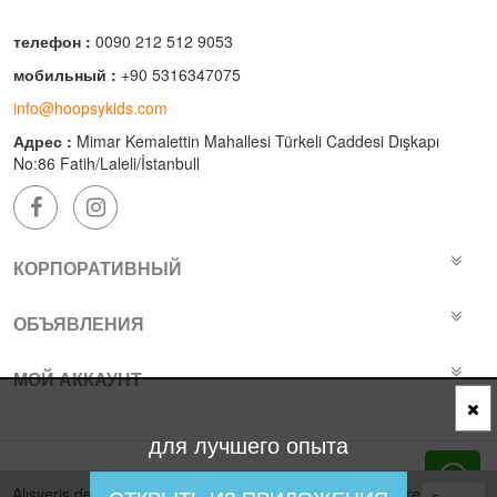
телефон :
0090 212 512 9053
мобильный :
+90 5316347075
info@hoopsykids.com
Адрес :
Mimar Kemalettin Mahallesi Türkeli Caddesi Dışkapı
No:86 Fatih/Laleli/İstanbull
КОРПОРАТИВНЫЙ
ОБЪЯВЛЕНИЯ
МОЙ АККАУНТ
для лучшего опыта
Bu site
Vikaon E-Ticaret sistemleri
ile hazırlanmıştır.
Alışveriş deneyiminizi iyileştirmek için yasal düzenlemelere