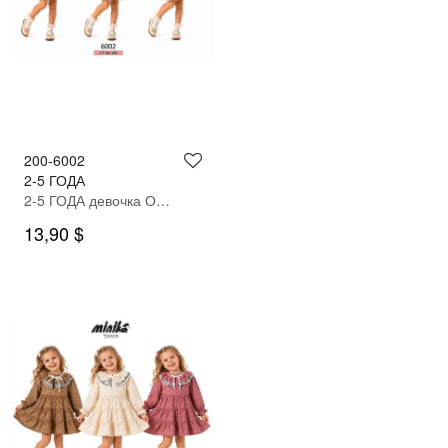
200-6002
2-5 ГОДА
2-5 ГОДА девочка ОДЕВАТЬСЯ
13,90 $