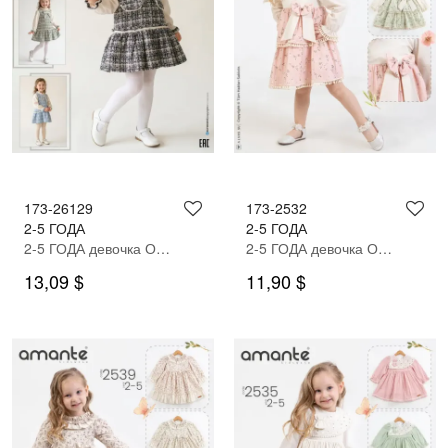
173-26129
173-2532
2-5 ГОДА
2-5 ГОДА
2-5 ГОДА девочка ОДЕВАТЬСЯ
2-5 ГОДА девочка ОДЕВАТЬСЯ
13,09 $
11,90 $