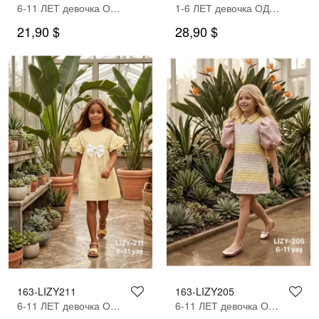
6-11 ЛЕТ девочка ОДЕВАТЬСЯ
1-6 ЛЕТ девочка ОДЕВАТЬСЯ
21,90 $
28,90 $
163-LIZY211
163-LIZY205
6-11 ЛЕТ девочка ОДЕВАТЬСЯ
6-11 ЛЕТ девочка ОДЕВАТЬСЯ