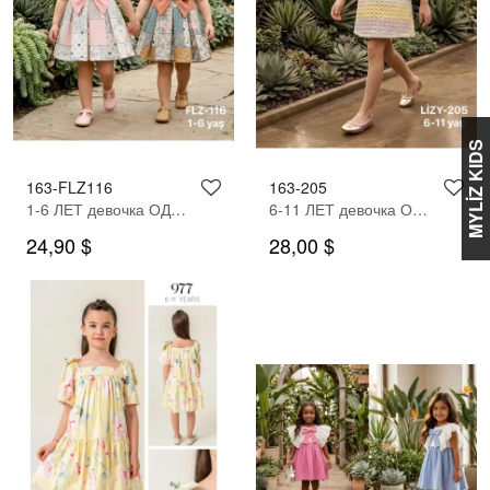
MYLİZ KIDS
163-FLZ116
163-205
1-6 ЛЕТ девочка ОДЕВАТЬСЯ
6-11 ЛЕТ девочка ОДЕВАТЬСЯ
24,90 $
28,00 $