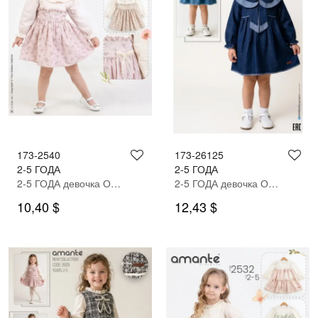
173-2540
173-26125
2-5 ГОДА
2-5 ГОДА
2-5 ГОДА девочка ОДЕВАТЬСЯ
2-5 ГОДА девочка ОДЕВАТЬСЯ
10,40 $
12,43 $