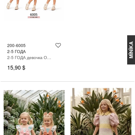
MİNİKA
200-6005
2-5 ГОДА
2-5 ГОДА девочка ОДЕВАТЬСЯ
15,90 $