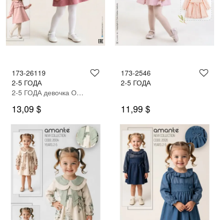
173-26119
173-2546
2-5 ГОДА
2-5 ГОДА
2-5 ГОДА девочка ОДЕВАТЬСЯ
13,09 $
11,99 $