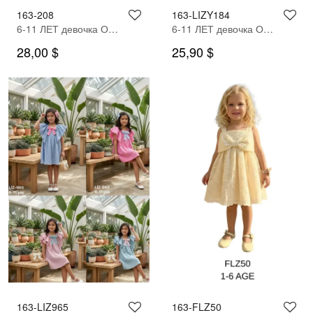
163-208
163-LIZY184
6-11 ЛЕТ девочка ОДЕВАТЬСЯ
6-11 ЛЕТ девочка ОДЕВАТЬСЯ
28,00 $
25,90 $
163-LIZ965
163-FLZ50