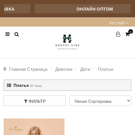
ОНЛАЙН ОПТОМ
PУССКИЙ
0
Главная Страница
Девочки
Дети
Платье
Платье
82 Товар
ФИЛЬТР