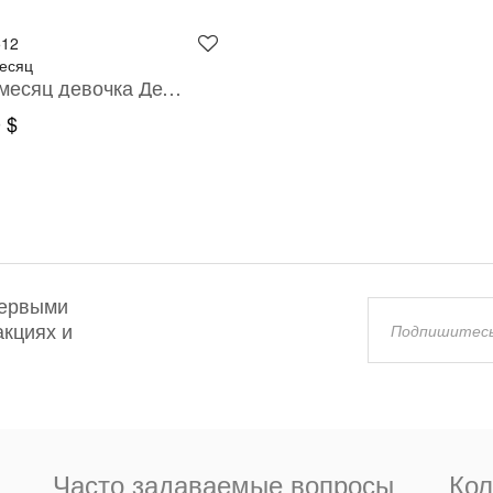
512
есяц
9-24 месяц девочка Детское платье
 $
первыми
акциях и
Часто задаваемые вопросы
Кол