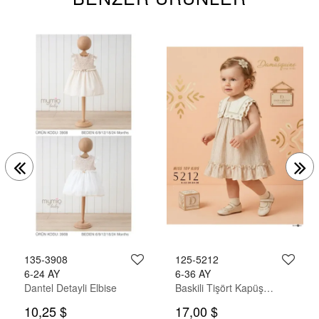
135-3908
125-5212
6-24 AY
6-36 AY
Dantel Detayli Elbise
Baskili Tişört Kapüşonlu Keten Gömlek Pantolon Takim
10,25 $
17,00 $