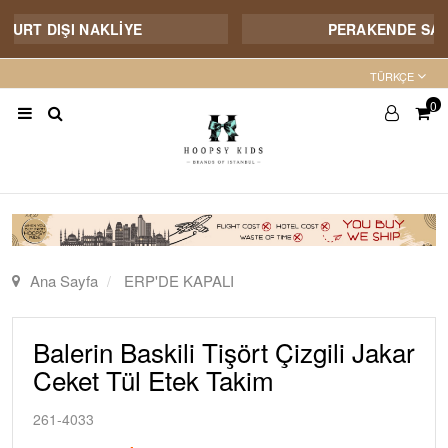
YURT DIŞI NAKLİYE
PERAKENDE SATIŞ
TÜRKÇE
0
Ana Sayfa
ERP'DE KAPALI
Balerin Baskili Tişört Çizgili Jakar
Ceket Tül Etek Takim
261-4033