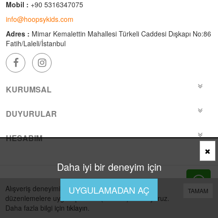
Mobil :
+90 5316347075
info@hoopsykids.com
Adres :
Mimar Kemalettin Mahallesi Türkeli Caddesi Dışkapı No:86
Fatih/Laleli/İstanbul
KURUMSAL
DUYURULAR
HESABIM
Daha iyi bir deneyim için
Bu site
Vikaon E-Ticaret sistemleri
ile hazırlanmıştır.
Alışveriş deneyiminizi iyileştirmek için yasal
UYGULAMADAN AÇ
TAMAM
düzenlemelere uygun çerezler (cookies) kullanıyoruz.
Daha fazla bilgi için
tıklayın
.
0