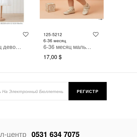
125-5212
135-4064
6-36 месяц
6-24 месяц
6-24 месяц девочка ОДЕВАТЬСЯ
6-36 месяц мальчик Футболка рубашка брюки костюм
17,00 $
10,50 $
РЕГИСТР
л-центр
0531 634 7075