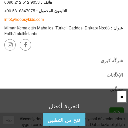
هاتف :
0090 212 512 9053
التليفون المحمول :
+90 5316347075
info@hoopsykids.com
عنوان :
Mimar Kemalettin Mahallesi Türkeli Caddesi Dışkapı No:86
Fatih/Laleli/İstanbul
شركة كبرى
الإعلانات
حسابي
لتجربة أفضل
Bu site
Vikaon E-Ticaret sistemleri
ile hazırlanmıştır.
فتح من التطبيق
Alışveriş deneyiminizi iyileştirmek için yasal düzenlemelere
تمام
uygun çerezler (cookies) kullanıyoruz. Daha fazla bilgi için