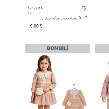
125-6014
2-6 سنة
8-13 سنة صبي بدله ستره مع سروال
$ 19,00