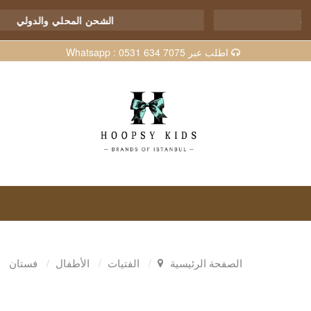
الجملة عبر الإنترنت
الشحن المح
اطلب عبر Whatsapp : 0531 634 7075
الصفحة الرئيسية
الفتيات
الأطفال
فستان