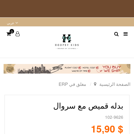
عربي
0
الصفحة الرئيسية
مغلق في ERP
بدله قميص مع سروال
102-9626
$ 15,90