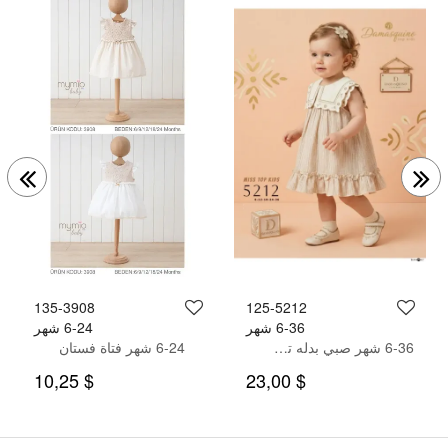
135-3908
125-5212
6-36 شهر
6-24 شهر
6-36 شهر صبي بدله تيشرت مع سروال
6-24 شهر فتاة فستان
$ 10,25
$ 23,00