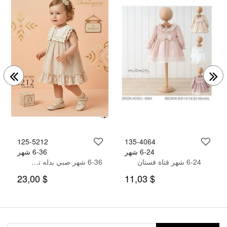
125-5212
135-4064
6-24 شهر
6-36 شهر
6-24 شهر فتاة فستان
6-36 شهر صبي بدله تيشرت مع سروال
$ 23,00
$ 11,03