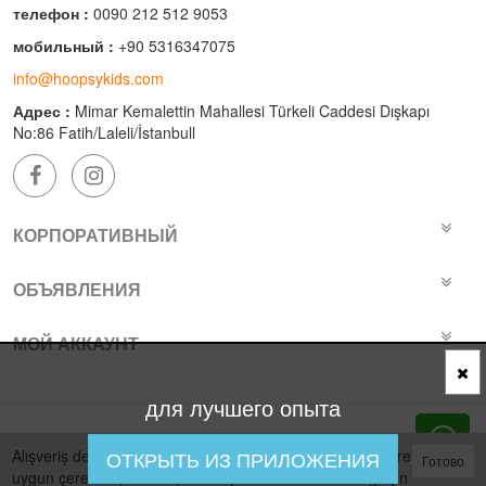
телефон :
0090 212 512 9053
мобильный :
+90 5316347075
info@hoopsykids.com
Адрес :
Mimar Kemalettin Mahallesi Türkeli Caddesi Dışkapı
No:86 Fatih/Laleli/İstanbull
КОРПОРАТИВНЫЙ
ОБЪЯВЛЕНИЯ
МОЙ АККАУНТ
для лучшего опыта
Bu site
Vikaon E-Ticaret sistemleri
ile hazırlanmıştır.
Alışveriş deneyiminizi iyileştirmek için yasal düzenlemelere
ОТКРЫТЬ ИЗ ПРИЛОЖЕНИЯ
Готово
uygun çerezler (cookies) kullanıyoruz. Daha fazla bilgi için