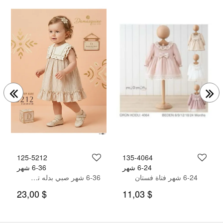
125-5212
135-4064
6-24 شهر
6-36 شهر
6-24 شهر فتاة فستان
6-36 شهر صبي بدله تيشرت مع سروال
$ 23,00
$ 11,03