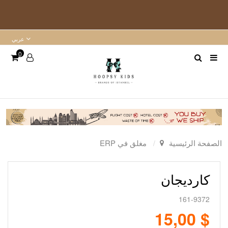
عربي
0
الصفحة الرئيسية
مغلق في ERP
كارديجان
161-9372
$ 15,00