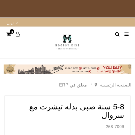
عربي
0
الصفحة الرئيسية
مغلق في ERP
5-8 سنة صبي بدله تيشرت مع
سروال
268-7009