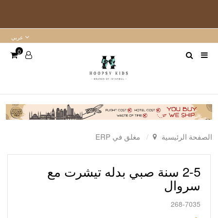
عربي
0
الصفحة الرئيسية
مغلق في ERP
2-5 سنة صبي بدله تيشرت مع
سروال
268-7035