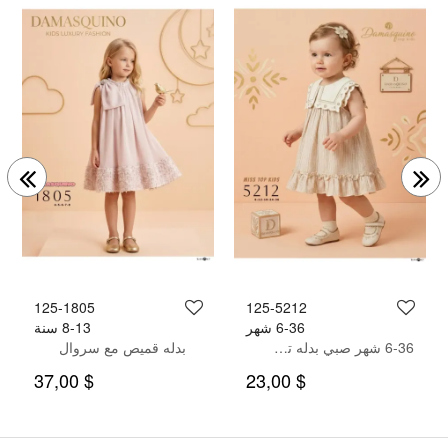
125-1805
125-5212
6-36 شهر
8-13 سنة
6-36 شهر صبي بدله تيشرت مع سروال
بدله قميص مع سروال
$ 37,00
$ 23,00