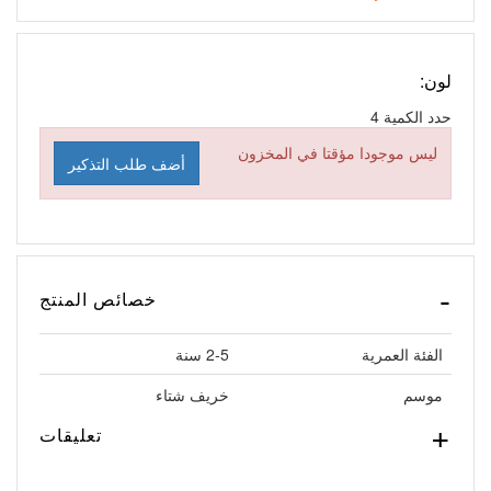
لون:
حدد الكمية
4
ليس موجودا مؤقتا في المخزون
أضف طلب التذكير
خصائص المنتج
الفئة العمرية
2-5 سنة
موسم
خريف شتاء
تعليقات