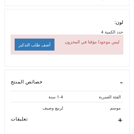
لون:
حدد الكمية
4
ليس موجودا مؤقتا في المخزون
أضف طلب التذكير
خصائص المنتج
الفئة العمرية
1-4 سنة
موسم
لربيع وصيف
تعليقات