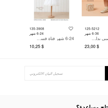
135-3908
125-5212
6-36 شهر
6-24 شهر
6-36 شهر صبي بدله تيشرت مع سروال
6-24 شهر فتاة فستان
$ 10,25
$ 23,00
تاج مساعدة؟