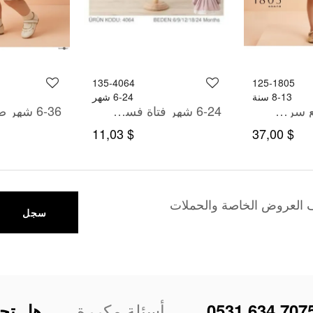
135-4064
125-1805
8-13 سنة
6-24 شهر
بدله قميص مع سروال
6-24 شهر فتاة فستان
$ 11,03
$ 37,00
ف العروض الخاصة والحملات
سجل
أسئلة مكررة
0531 634 707
هل تح