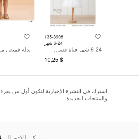
135-3908
125-5212
6-36 شهر
6-24 شهر
6-36 شهر صبي بدله تيشرت مع سروال
6-24 شهر فتاة فستان
$ 10,25
$ 23,00
اشترك في النشرة الإخبارية لتكون أول من يعر
والمنتجات الجديدة.
مركز الاتصال
5